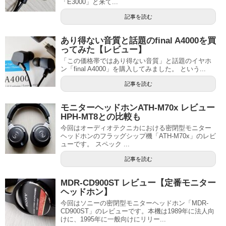
「E3000」と来て...
記事を読む
あり得ない音質と話題のfinal A4000を買
ってみた【レビュー】
「この価格帯ではあり得ない音質」と話題のイヤホ
ン「final A4000」を購入してみました。 という...
記事を読む
モニターヘッドホンATH-M70x レビュー
HPH-MT8との比較も
今回はオーディオテクニカにおける密閉型モニター
ヘッドホンのフラッグシップ機「ATH-M70x」のレビ
ューです。 スペック ...
記事を読む
MDR-CD900ST レビュー【定番モニター
ヘッドホン】
今回はソニーの密閉型モニターヘッドホン「MDR-
CD900ST」のレビューです。本機は1989年に法人向
けに、1995年に一般向けにリリー...