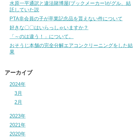
水原一平通訳と違法賭博屋(ブックメーカー)がグル、結
託していた説
PTA非会員の子が卒業記念品を貰えない件について
好きな〇〇はいらっしゃいますか？
「～のは違う！」について。
おそうじ本舗の完全分解エアコンクリーニングをした結
果
アーカイブ
2024年
3月
2月
2023年
2021年
2020年