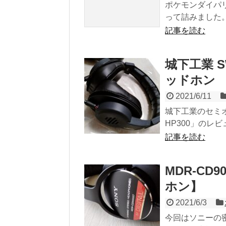
ポケモンダイパ
って詰みました。
記事を読む
城下工業 S
ッドホン
2021/6/11
城下工業のセミオー
HP300」のレ
記事を読む
MDR-CD
ホン】
2021/6/3
今回はソニーの密