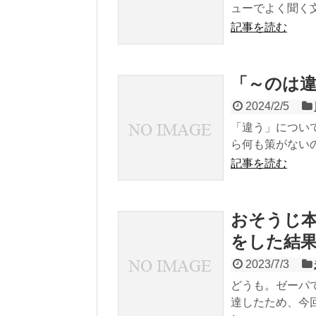
ューでよく聞く文
記事を読む
「～のは
2024/2/5
「違う」につい
ら何も策がないの
記事を読む
おそうじ
をした結
2023/7/3
どうも。ゼーパ
達したため、今