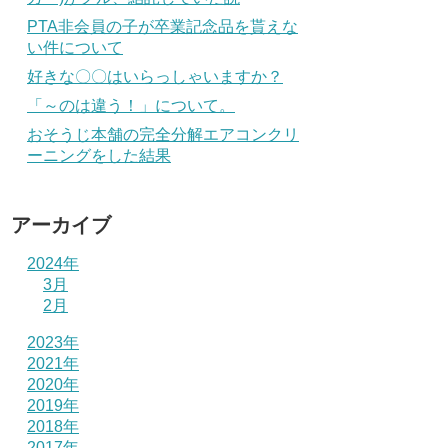
PTA非会員の子が卒業記念品を貰えな
い件について
好きな〇〇はいらっしゃいますか？
「～のは違う！」について。
おそうじ本舗の完全分解エアコンクリ
ーニングをした結果
アーカイブ
2024年
3月
2月
2023年
2021年
2020年
2019年
2018年
2017年