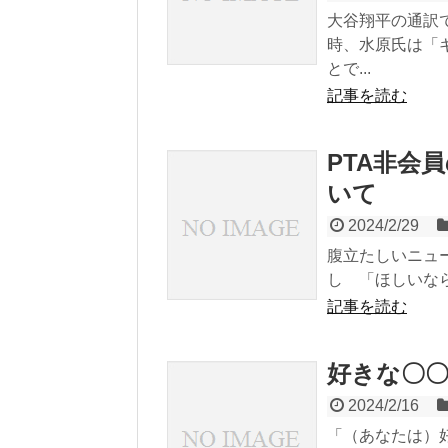
大谷翔平の通訳
時、水原氏は「
とで...
記事を読む
PTA非会
いて
2024/2/29
腹立たしいニュ
し 「ほしいなら
記事を読む
好きな〇
2024/2/16
「（あなたは）