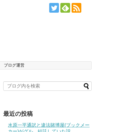
ブログ運営
最近の投稿
水原一平通訳と違法賭博屋(ブックメー
カー)がグル、結託していた説