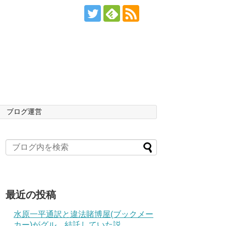
ブログ運営
最近の投稿
水原一平通訳と違法賭博屋(ブックメー
カー)がグル、結託していた説