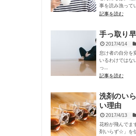
事を読み漁ってい
記事を読む
手っ取り
2017/4/14
怠け者の自分を
いるわけではな
っ...
記事を読む
洗剤のい
い理由
2017/4/13
花粉が飛んでま
剤いらず☆」を信