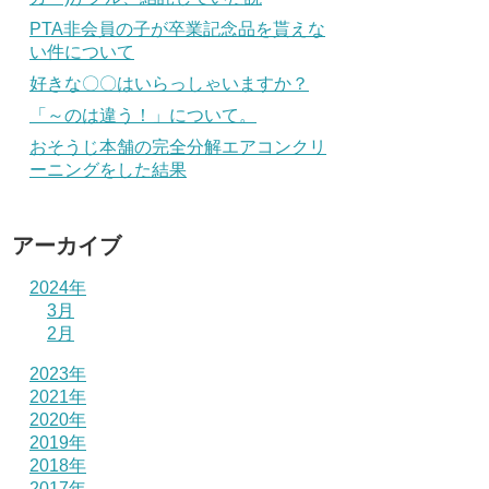
PTA非会員の子が卒業記念品を貰えな
い件について
好きな〇〇はいらっしゃいますか？
「～のは違う！」について。
おそうじ本舗の完全分解エアコンクリ
ーニングをした結果
アーカイブ
2024年
3月
2月
2023年
2021年
2020年
2019年
2018年
2017年