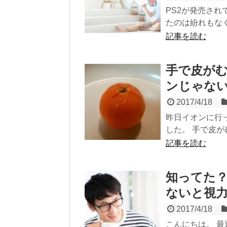
PS2が発売され
たのは紛れもなく
記事を読む
手で皮が
ンじゃな
2017/4/18
昨日イオンに行
した。 手で皮がむ
記事を読む
知ってた？
ないと視
2017/4/18
こんにちは。 