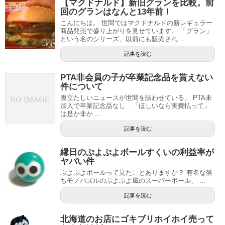
【マクドナルド】新旧グランを比較。前
回のグランはなんと13年前！
こんにちは。 世間ではマクドナルドの新レギュラー
商品発売で盛り上がりを見せています。 「グラン」
という名のシリーズ、以前にも販売され...
記事を読む
PTA非会員の子が卒業記念品を貰えない
件について
腹立たしいニュースが世間を賑わせている。 PTA未
加入で卒業記念品なし 「ほしいなら実費払って」
は是か非か ...
記事を読む
縁日のぷよぷよボールすくいの利益率が
ヤバい件
ぷよぷよボールって見たことありますか？ 有名な落
ちモノパズルのぷよぷよ風のスーパーボール、 ...
記事を読む
北海道のお店にゴキブリホイホイ売って