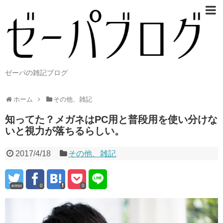
ゼーパの雑記ブログ
ホーム
その他、雑記
知ってた？メガネはPC用と普段用を使い分けな
いと視力が落ちるらしい。
2017/4/18
その他、雑記
error
0
0