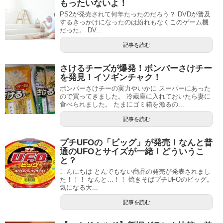
もったいないよ！
PS2が発売されて何年たったのだろう？ DVDが普及
するきっかけになったのは紛れもなくこのゲーム機
だった。 DV...
記事を読む
さけるチーズが爆発！ボンバーさけチー
を発見！イソギンチャク！
ボンバーさけチーの実力やいかに スーパーにあった
ので買ってきました。 冷蔵庫に入れておいたら妻に
食べられました。 たまにゴミ箱を漁るの...
記事を読む
プチUFOの「ビッグ」が発売！なんと普
通のUFOとサイズが一緒！どういうこ
と？
こんにちは とんでもない商品の発売が発表されまし
た！！！ なんと…！！ 焼きそばプチUFOのビッグ。
気になる大...
記事を読む