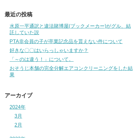
最近の投稿
水原一平通訳と違法賭博屋(ブックメーカー)がグル、結
託していた説
PTA非会員の子が卒業記念品を貰えない件について
好きな〇〇はいらっしゃいますか？
「～のは違う！」について。
おそうじ本舗の完全分解エアコンクリーニングをした結
果
アーカイブ
2024年
3月
2月