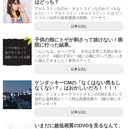
はどっち？
アルトコインなのか、オルトコインなのかどっちな
んだいっ！ アルトコイン（オルトコイン）とは ビッ
トコイン以外の仮想通貨の総称。イーサリ...
記事を読む
子供の指にトゲが刺さって抜けない！病
院に行った結果。
こんにちは。ゼーパです。 今日は非常に天気が良か
ったので、4歳の子供と一緒に公園に行って思いっき
り遊んできました！青空の下って...
記事を読む
ケンタッキーCMの「なくはない気もし
なくない？」はおかしいだろ！！！！
今日、ケンタッキーフライドチキンのCMを見ていて
強烈な違和感が！！ CMは高畑充希の「(確か前に今
日ケンタッキ...
記事を読む
いまだに超低画質のDVDを見るなんて、