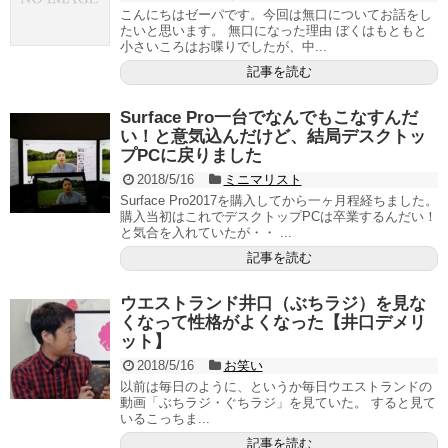
こんにちはゼーパです。今回は無口についてお話をし
たいと思います。 無口になった理由 ぼくはもともと
小さいころはお喋りでしたが、中...
記事を読む
Surface Pro一台でなんでもこなすんだ
い！と意気込んだけど、結局デスクトッ
プPCに戻りました
2018/5/16
ミニマリスト
Surface Pro2017を購入してから一ヶ月程経ちました。
購入当初はこれでデスクトップPCは卒業するんだい！
と気合を入れていたが・・ ...
記事を読む
ウエストランド井口（ぶちラジ）を見な
くなって性格がよくなった【井口デメリ
ット】
2018/5/16
お笑い
以前は毎日のように、というか毎日ウエストランドの
動画「ぶちラジ・ぐちラジ」を見ていた。 すると見て
いるこっちま...
記事を読む