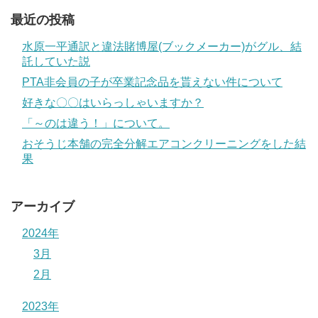
最近の投稿
水原一平通訳と違法賭博屋(ブックメーカー)がグル、結
託していた説
PTA非会員の子が卒業記念品を貰えない件について
好きな〇〇はいらっしゃいますか？
「～のは違う！」について。
おそうじ本舗の完全分解エアコンクリーニングをした結
果
アーカイブ
2024年
3月
2月
2023年