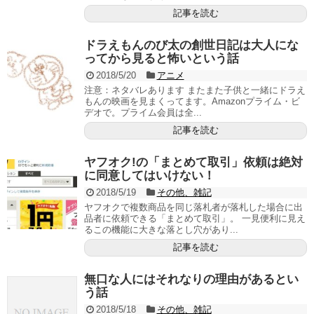
記事を読む
ドラえもんのび太の創世日記は大人にな
ってから見ると怖いという話
2018/5/20
アニメ
注意：ネタバレあります またまた子供と一緒にドラえ
もんの映画を見まくってます。Amazonプライム・ビ
デオで。プライム会員は全...
記事を読む
ヤフオク!の「まとめて取引」依頼は絶対
に同意してはいけない！
2018/5/19
その他、雑記
ヤフオクで複数商品を同じ落札者が落札した場合に出
品者に依頼できる「まとめて取引」。 一見便利に見え
るこの機能に大きな落とし穴があり...
記事を読む
無口な人にはそれなりの理由があるとい
う話
2018/5/18
その他、雑記