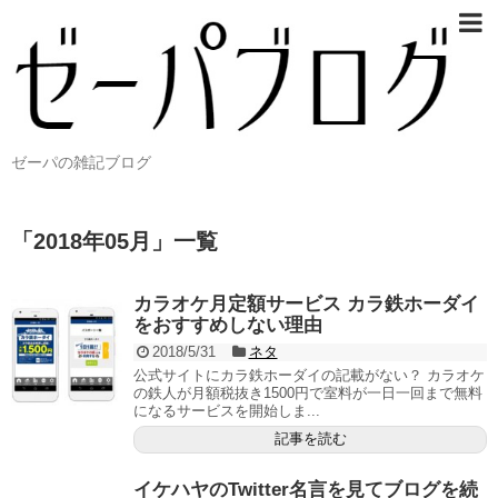
ゼーパの雑記ブログ
「
2018年05月
」
一覧
カラオケ月定額サービス カラ鉄ホーダイ
をおすすめしない理由
2018/5/31
ネタ
公式サイトにカラ鉄ホーダイの記載がない？ カラオケ
の鉄人が月額税抜き1500円で室料が一日一回まで無料
になるサービスを開始しま...
記事を読む
イケハヤのTwitter名言を見てブログを続