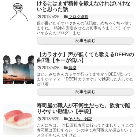
けるにはまず精神を鍛えなければいけな
いと思った話
2018/5/26
ブログ運営
僕が書いたイケハヤさんの似顔絵。めちゃくちゃ似て
ますね。 精神を安定させると何事もうまくいく イケ
ハヤさんのブログ「まだ...
記事を読む
【カラオケ】声が低くても歌えるDEENの
曲7選【キーが低い】
2018/5/26
音楽
はい、みなさんカラオケ行ってますか？DEEN歌って
ますか？？？ 「DEEN カラオケ」で検索した人しかた
どり着...
記事を読む
寿司屋の職人が不衛生だった。飲食で陥
りやすい勘違い【手袋】
2018/5/20
その他、雑記
こんにちは。 昨日回転寿司に行ってきました。そこの
寿司屋は回転するレーンの中で寿司職人が握るという
スタイルなんですけど...