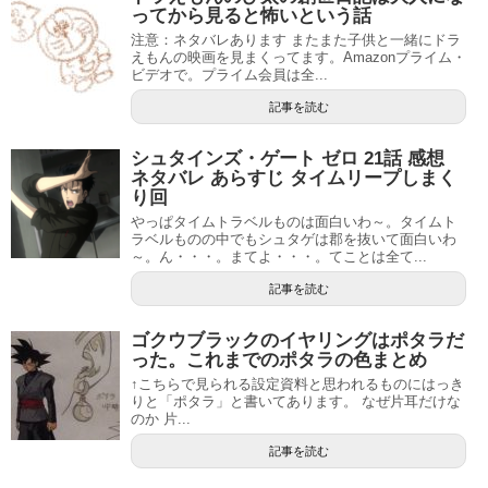
ってから見ると怖いという話
注意：ネタバレあります またまた子供と一緒にドラ
えもんの映画を見まくってます。Amazonプライム・
ビデオで。プライム会員は全...
記事を読む
シュタインズ・ゲート ゼロ 21話 感想
ネタバレ あらすじ タイムリープしまく
り回
やっぱタイムトラベルものは面白いわ～。タイムト
ラベルものの中でもシュタゲは郡を抜いて面白いわ
～。ん・・・。まてよ・・・。てことは全て...
記事を読む
ゴクウブラックのイヤリングはポタラだ
った。これまでのポタラの色まとめ
↑こちらで見られる設定資料と思われるものにはっき
りと「ポタラ」と書いてあります。 なぜ片耳だけな
のか 片...
記事を読む