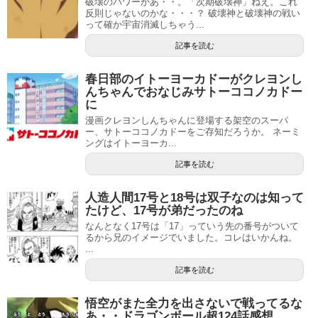
破壊のパワーかあ・・。「次期破壊神」ねえ。これ
反則じゃないのかな・・・？ 破壊神と破壊神の戦い
って確か宇宙消滅しちゃう...
記事を読む
春日部のイトーヨーカドーがクレヨンし
んちゃんでおなじみサトーココノカドー
に
漫画クレヨンしんちゃんに登場する架空のスーパ
ー、サトーココノカドーをご存知だろうか。 ネーミ
ングはイトーヨーカ...
記事を読む
人造人間17号と18号は双子なのは知って
たけど、17号が弟だったのね
なんとなく17号は「17」っていう先の番号がついて
るから兄のイメージでいました。コレはいかんね。
...
記事を読む
悟空がまた全力を出さないで戦ってるな
あ・・ドラゴンボール超124話感想