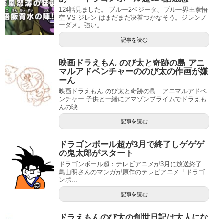
124話見ました。 ブルー2ベジータ、ブルー界王拳悟
空 VS ジレン はまだまだ決着つかなそう。ジレンノ
ーダメ。強い。...
記事を読む
映画ドラえもん のび太と奇跡の島 アニ
マルアドベンチャーののび太の作画が嫌
ーん
映画ドラえもん のび太と奇跡の島 アニマルアドベ
ンチャー 子供と一緒にアマゾンプライムでドラえも
んの映...
記事を読む
ドラゴンボール超が3月で終了しゲゲゲ
の鬼太郎がスタート
ドラゴンボール超：テレビアニメが3月に放送終了
鳥山明さんのマンガが原作のテレビアニメ「ドラゴ
ンボ...
記事を読む
ドラえもんのび太の創世日記は大人にな