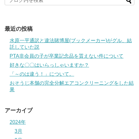
最近の投稿
水原一平通訳と違法賭博屋(ブックメーカー)がグル、結
託していた説
PTA非会員の子が卒業記念品を貰えない件について
好きな〇〇はいらっしゃいますか？
「～のは違う！」について。
おそうじ本舗の完全分解エアコンクリーニングをした結
果
アーカイブ
2024年
3月