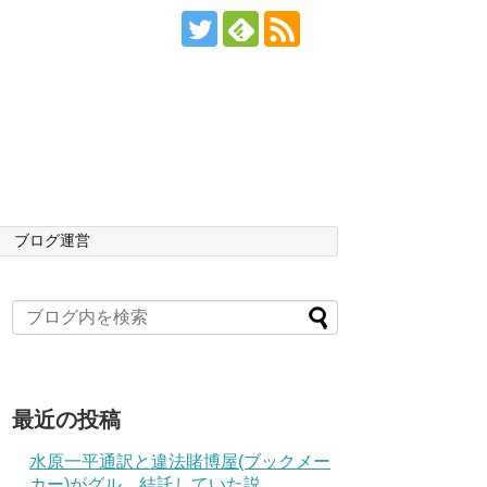
ブログ運営
最近の投稿
水原一平通訳と違法賭博屋(ブックメー
カー)がグル、結託していた説