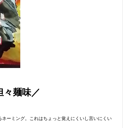
担々麺味／
るネーミング。これはちょっと覚えにくいし言いにくい