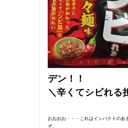
デン！！
＼辛くてシビれる
おおおお・・・これはインパクトのあ
ぞ。