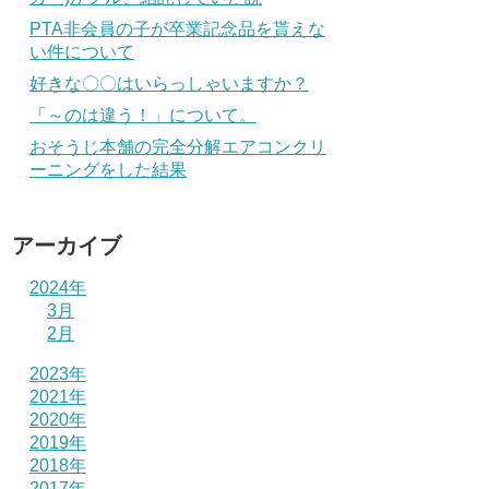
PTA非会員の子が卒業記念品を貰えな
い件について
好きな〇〇はいらっしゃいますか？
「～のは違う！」について。
おそうじ本舗の完全分解エアコンクリ
ーニングをした結果
アーカイブ
2024年
3月
2月
2023年
2021年
2020年
2019年
2018年
2017年