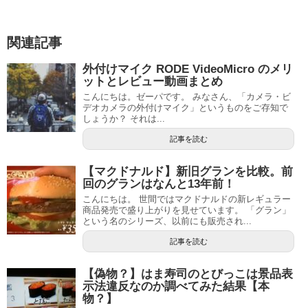
関連記事
外付けマイク RODE VideoMicro のメリ
ットとレビュー動画まとめ
こんにちは。ゼーパです。 みなさん、「カメラ・ビ
デオカメラの外付けマイク」というものをご存知で
しょうか？ それは...
記事を読む
【マクドナルド】新旧グランを比較。前
回のグランはなんと13年前！
こんにちは。 世間ではマクドナルドの新レギュラー
商品発売で盛り上がりを見せています。 「グラン」
という名のシリーズ、以前にも販売され...
記事を読む
【偽物？】はま寿司のとびっこは景品表
示法違反なのか調べてみた結果【本
物？】