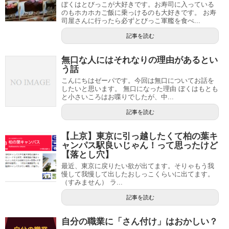
ぼくはとびっこが大好きです。お寿司に入っている
のもホカホカご飯に乗っけるのも大好きです。 お寿
司屋さんに行ったら必ずとびっこ軍艦を食べ...
記事を読む
無口な人にはそれなりの理由があるとい
う話
こんにちはゼーパです。今回は無口についてお話を
したいと思います。 無口になった理由 ぼくはもとも
と小さいころはお喋りでしたが、中...
記事を読む
【上京】東京に引っ越したくて柏の葉キ
ャンパス駅良いじゃん！って思ったけど
【落とし穴】
最近、東京に戻りたい欲が出てます。そりゃもう我
慢して我慢して出したおしっこくらいに出てます。
（すみません） ラ...
記事を読む
自分の職業に「さん付け」はおかしい？