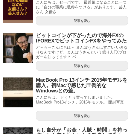
こんにちは。ゼーパです。 最近気になることに一つ
に「自分の職業に敬称をつける」があります。 芸人
さん 女優さ...
記事を読む
ビットコインが下がったので海外FXの
IFOREXでビットコインFXをやってみた
ど～も～こんにちは～ まんぼうさんはすごい いきな
りなんですけど、まんぼうさんという億り人FXブロ
ガーを知ってます？ パ...
記事を読む
MacBook Pro 13インチ 2015年モデルを
購入。初Macで感じた圧倒的な
Windowsとの差。
こんにちは。 とうとう買ってしまいました。
MacBook Pro13インチ。2015年モデル。 開封写真
...
記事を読む
もし自分が「お金・人脈・時間」を持っ