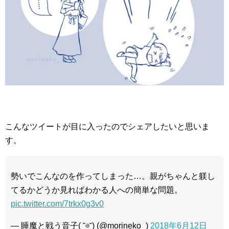
こんなツイートが目に入ったのでシェアしたいと思いま
す。
勢いでこんなのを作ってしまった…。親がちゃんと躾し
てるかどうか見ればわかる人への簡単な問題。
pic.twitter.com/7trkx0g3v0
— 睡魔と戦う音子( ˘⊖˘) (@morineko_)
2018年6月12日