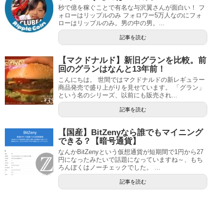
秒で億を稼ぐことで有名な与沢翼さんが面白い！ フ
ォローはリップルのみ フォロワー5万人なのにフォ
ローはリップルのみ。男の中の男。...
記事を読む
【マクドナルド】新旧グランを比較。前
回のグランはなんと13年前！
こんにちは。 世間ではマクドナルドの新レギュラー
商品発売で盛り上がりを見せています。 「グラン」
という名のシリーズ、以前にも販売され...
記事を読む
【国産】BitZenyなら誰でもマイニング
できる？【暗号通貨】
なんかBitZenyという仮想通貨が短期間で1円から27
円になったみたいで話題になっていますね～、もち
ろんぼくはノーチェックでした。 ...
記事を読む