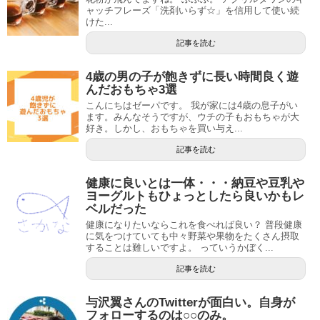
ャッチフレーズ「洗剤いらず☆」を信用して使い続
けた...
記事を読む
4歳の男の子が飽きずに長い時間良く遊
んだおもちゃ3選
こんにちはゼーパです。 我が家には4歳の息子がい
ます。みんなそうですが、ウチの子もおもちゃが大
好き。しかし、おもちゃを買い与え...
記事を読む
健康に良いとは一体・・・納豆や豆乳や
ヨーグルトもひょっとしたら良いかもレ
ベルだった
健康になりたいならこれを食べれば良い？ 普段健康
に気をつけていても中々野菜や果物をたくさん摂取
することは難しいですよ。 っていうかぼく...
記事を読む
与沢翼さんのTwitterが面白い。自身が
フォローするのは○○のみ。