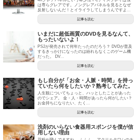
は専らグレアです。ノングレアパネルを見るとなぜ
反射しないんだ！とイライラしてしまうんですよ...
記事を読む
いまだに超低画質のDVDを見るなんて、
もったいないよ！
PS2が発売されて何年たったのだろう？ DVDが普及
するきっかけになったのは紛れもなくこのゲーム機
だった。 DV...
記事を読む
もし自分が「お金・人脈・時間」を持っ
ていたら何をしたいか？熟考してみた。
人生観についてちょっと、ハッとしたことがあった
のでシェア。 金・人・時間があったら何がしたい？
お金持ちになりたい、たく...
記事を読む
洗剤のいらない食器用スポンジを僕が信
用しない理由
花粉が飛んでますね。 ふふふ。 アクリルタワシのキ