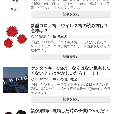
「補償」が叫ばれていますが、これを「保証」や「保
障」と言っている人を良く目にし...
記事を読む
新型コロナ禍、ウイルス禍の読み方は？
意味は？
2020/3/12
日本語
「新型コロナ禍」「ウイルス禍」ってなんて読む？
Ｍ・サイラス コロナ禍でコンサート出演取りやめ 米
歌手マイリ...
記事を読む
ケンタッキーCMの「なくはない気もしな
くない？」はおかしいだろ！！！！
2020/2/28
その他、雑記
今日、ケンタッキーフライドチキンのCMを見ていて
強烈な違和感が！！ CMは高畑充希の「(確か前に今日
ケンタッキ...
記事を読む
親が結婚or再婚した時の子供に伝えたい