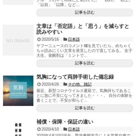
「以前」「以降」など...
記事を読む
文章は「否定語」と「思う」を減らすと
読みやすい
2020/5/16
日本語
ヤフーニュースのコメント欄を見ていたら、めちゃく
ちゃ読みにくい文章を発見したので直してみる。 女子
大生、覚醒剤は「ミントで...
記事を読む
気胸になって両肺手術した備忘録
2020/4/26
その他、雑記
最近、新型コロナウイルス蔓延で、気胸持ちであるこ
とに急に不安になってきました・・・。 自分の体験を
書くことで、不安が和らぐ...
記事を読む
補償・保障・保証の違い
2020/4/10
日本語
2020年4月10日現在、緊急事態宣言による営業自粛で