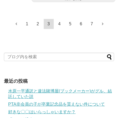
1
2
3
4
5
6
7
最近の投稿
水原一平通訳と違法賭博屋(ブックメーカー)がグル、結
託していた説
PTA非会員の子が卒業記念品を貰えない件について
好きな〇〇はいらっしゃいますか？