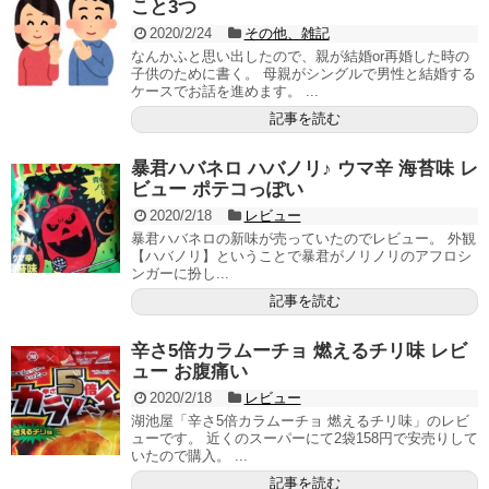
こと3つ
2020/2/24
その他、雑記
なんかふと思い出したので、親が結婚or再婚した時の
子供のために書く。 母親がシングルで男性と結婚する
ケースでお話を進めます。 ...
記事を読む
暴君ハバネロ ハバノリ♪ ウマ辛 海苔味 レ
ビュー ポテコっぽい
2020/2/18
レビュー
暴君ハバネロの新味が売っていたのでレビュー。 外観
【ハバノリ】ということで暴君がノリノリのアフロシ
ンガーに扮し...
記事を読む
辛さ5倍カラムーチョ 燃えるチリ味 レビ
ュー お腹痛い
2020/2/18
レビュー
湖池屋「辛さ5倍カラムーチョ 燃えるチリ味」のレビ
ューです。 近くのスーパーにて2袋158円で安売りして
いたので購入。 ...
記事を読む