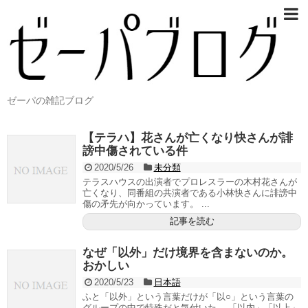
ゼーパの雑記ブログ
【テラハ】花さんが亡くなり快さんが誹
謗中傷されている件
2020/5/26
未分類
テラスハウスの出演者でプロレスラーの木村花さんが
亡くなり、同番組の共演者である小林快さんに誹謗中
傷の矛先が向かっています。 ...
記事を読む
なぜ「以外」だけ境界を含まないのか。
おかしい
2020/5/23
日本語
ふと「以外」という言葉だけが「以○」という言葉の
グループの中で特殊だと気付いた。 「以内」「以上」