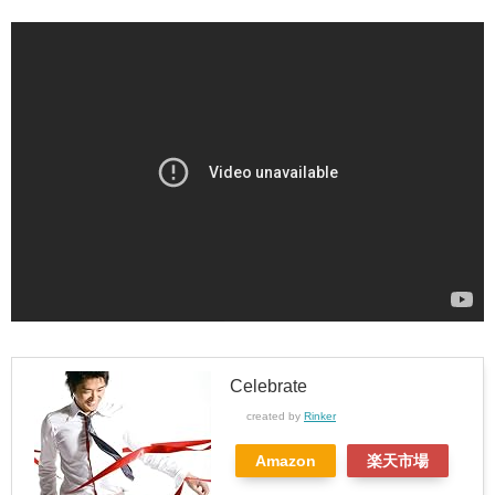
Celebrate
created by
Rinker
Amazon
楽天市場