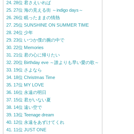
24.
28位 君さえいれば
25.
27位 海の見える街 ～indigo days～
26.
26位 眠ったままの情熱
27.
25位 SUNSHINE ON SUMMER TIME
28.
24位 少年
29.
23位 いつか僕の腕の中で
30.
22位 Memories
31.
21位 君の心に帰りたい
32.
20位 Birthday eve ～誰よりも早い愛の歌～
33.
19位 さよなら
34.
18位 Christmas Time
35.
17位 MY LOVE
36.
16位 永遠の明日
37.
15位 君がいない夏
38.
14位 遠い空で
39.
13位 Teenage dream
40.
12位 永遠をあずけてくれ
41.
11位 JUST ONE