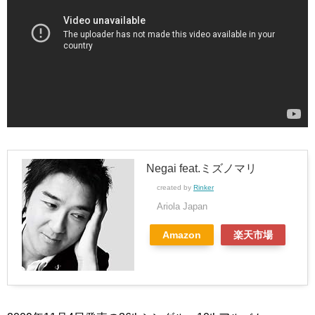
Negai feat.ミズノマリ
created by
Rinker
Ariola Japan
Amazon
楽天市場