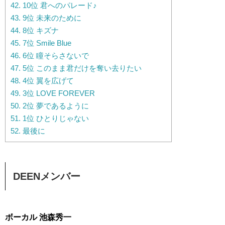
42.
10位 君へのパレード♪
43.
9位 未来のために
44.
8位 キズナ
45.
7位 Smile Blue
46.
6位 瞳そらさないで
47.
5位 このまま君だけを奪い去りたい
48.
4位 翼を広げて
49.
3位 LOVE FOREVER
50.
2位 夢であるように
51.
1位 ひとりじゃない
52.
最後に
DEENメンバー
ボーカル 池森秀一