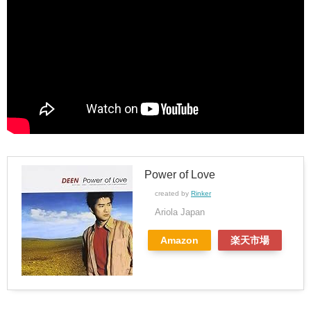
Power of Love
created by
Rinker
Ariola Japan
Amazon
楽天市場