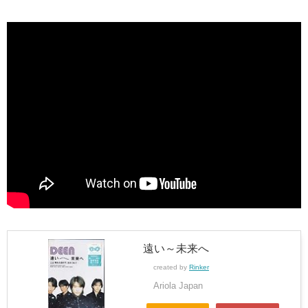
遠い～未来へ
created by
Rinker
Ariola Japan