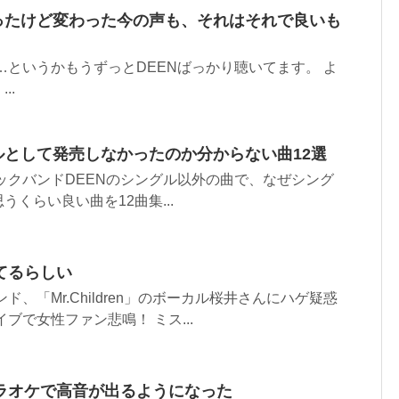
かったけど変わった今の声も、それはそれで良いも
…というかもうずっとDEENばっかり聴いてます。 よ
..
ルとして発売しなかったのか分からない曲12選
ックバンドDEENのシングル以外の曲で、なぜシング
くらい良い曲を12曲集...
てるらしい
ド、「Mr.Children」のボーカル桜井さんにハゲ疑惑
ブで女性ファン悲鳴！ ミス...
ラオケで高音が出るようになった