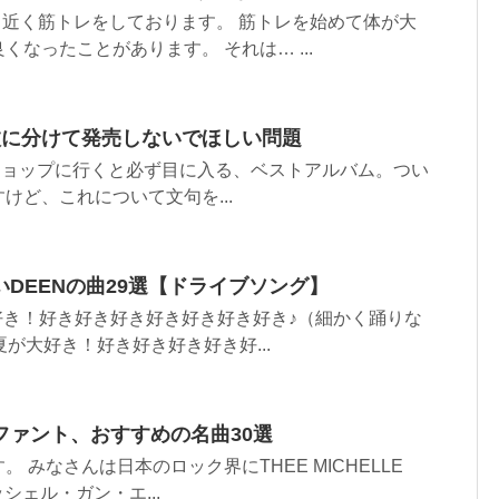
月近く筋トレをしております。 筋トレを始めて体が大
なったことがあります。 それは… ...
枚に分けて発売しないでほしい問題
ショップに行くと必ず目に入る、ベストアルバム。つい
けど、これについて文句を...
DEENの曲29選【ドライブソング】
好き！好き好き好き好き好き好き好き♪（細かく踊りな
夏が大好き！好き好き好き好き好...
ファント、おすすめの名曲30選
 みなさんは日本のロック界にTHEE MICHELLE
ッシェル・ガン・エ...