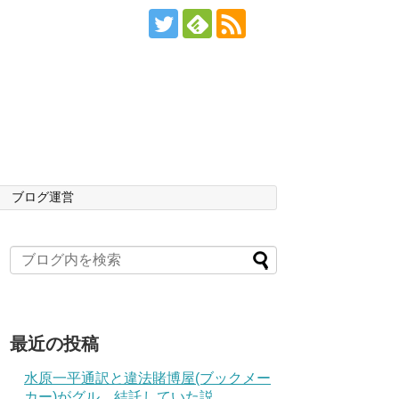
ブログ運営
最近の投稿
水原一平通訳と違法賭博屋(ブックメー
カー)がグル、結託していた説