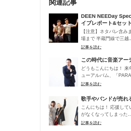
関連記事
DEEN NEEDay Spe
イブレポート&セッ
【注意】ネタバレ含みま
場まで 半蔵門線で三越..
記事を読む
この時代に音楽アー
どうもこんにちは！ 来
ューアルバム、「PARAD
記事を読む
歌手やバンドが売れ
こんにちは！ 応援し
がなくなってしまった…
記事を読む