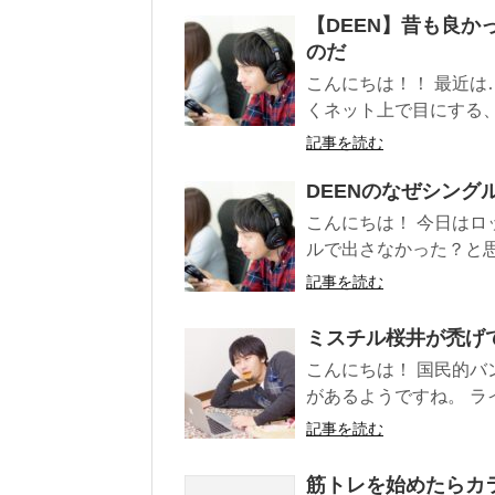
【DEEN】昔も良
のだ
こんにちは！！ 最近は
くネット上で目にする、.
記事を読む
DEENのなぜシング
こんにちは！ 今日はロ
ルで出さなかった？と思う
記事を読む
ミスチル桜井が禿げ
こんにちは！ 国民的バン
があるようですね。 ライ
記事を読む
筋トレを始めたらカ