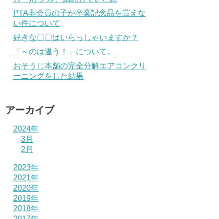
PTA非会員の子が卒業記念品を貰えな
い件について
好きな〇〇はいらっしゃいますか？
「～のは違う！」について。
おそうじ本舗の完全分解エアコンクリ
ーニングをした結果
アーカイブ
2024年
3月
2月
2023年
2021年
2020年
2019年
2018年
2017年