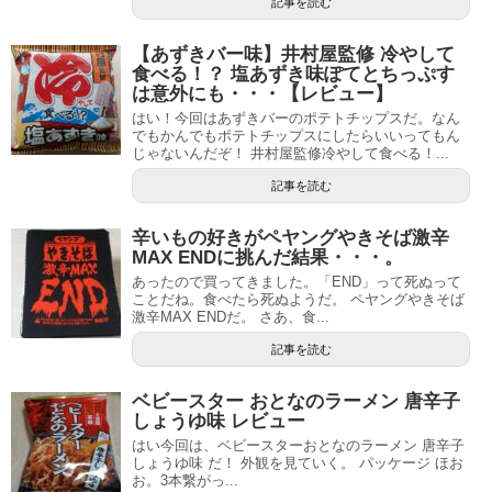
記事を読む
【あずきバー味】井村屋監修 冷やして
食べる！？ 塩あずき味ぽてとちっぷす
は意外にも・・・【レビュー】
はい！今回はあずきバーのポテトチップスだ。なん
でもかんでもポテトチップスにしたらいいってもん
じゃないんだぞ！ 井村屋監修冷やして食べる！...
記事を読む
辛いもの好きがペヤングやきそば激辛
MAX ENDに挑んだ結果・・・。
あったので買ってきました。「END」って死ぬって
ことだね。食べたら死ぬようだ。 ペヤングやきそば
激辛MAX ENDだ。 さあ、食...
記事を読む
ベビースター おとなのラーメン 唐辛子
しょうゆ味 レビュー
はい今回は、ベビースターおとなのラーメン 唐辛子
しょうゆ味 だ！ 外観を見ていく。 パッケージ ほお
お。3本繋がっ...