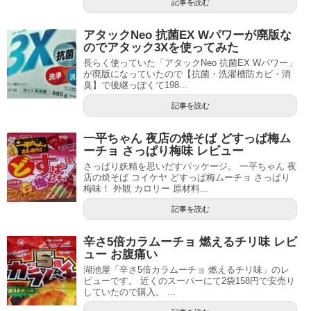
記事を読む
アタックNeo 抗菌EX Wパワーが廃版な
のでアタック3Xを使ってみた
長らく使っていた「アタックNeo 抗菌EX Wパワー」
が廃版になっていたので【抗菌・洗濯槽防カビ・消
臭】で後継っぽくて198...
記事を読む
一平ちゃん 夜店の焼そば どすっぱ梅ム
ーチョ さっぱり梅味 レビュー
さっぱり妖精を思いだすパッケージ。 一平ちゃん 夜
店の焼そば コイケヤ どすっぱ梅ムーチョ さっぱり
梅味！ 外観 カロリー 原材料...
記事を読む
辛さ5倍カラムーチョ 燃えるチリ味 レビ
ュー お腹痛い
湖池屋「辛さ5倍カラムーチョ 燃えるチリ味」のレ
ビューです。 近くのスーパーにて2袋158円で安売り
していたので購入。 ...