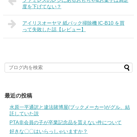
ファミレスのレジにあるおもちゃ&お菓子は満足
度を下げてない？
アイリスオーヤマ 紙パック掃除機 IC-B10 を買
って失敗した話【レビュー】
最近の投稿
水原一平通訳と違法賭博屋(ブックメーカー)がグル、結
託していた説
PTA非会員の子が卒業記念品を貰えない件について
好きな〇〇はいらっしゃいますか？