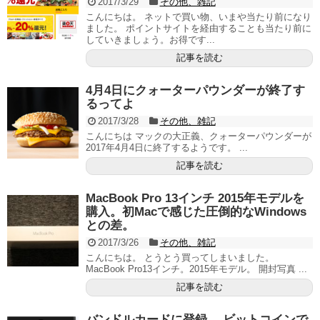
2017/3/29
その他、雑記
こんにちは。 ネットで買い物、いまや当たり前になり
ました。 ポイントサイトを経由することも当たり前に
していきましょう。お得です...
記事を読む
4月4日にクォーターパウンダーが終了す
るってよ
2017/3/28
その他、雑記
こんにちは マックの大正義、クォーターパウンダーが
2017年4月4日に終了するようです。 ...
記事を読む
MacBook Pro 13インチ 2015年モデルを
購入。初Macで感じた圧倒的なWindows
との差。
2017/3/26
その他、雑記
こんにちは。 とうとう買ってしまいました。
MacBook Pro13インチ。2015年モデル。 開封写真 ...
記事を読む
バンドルカードに登録。 ビットコインで