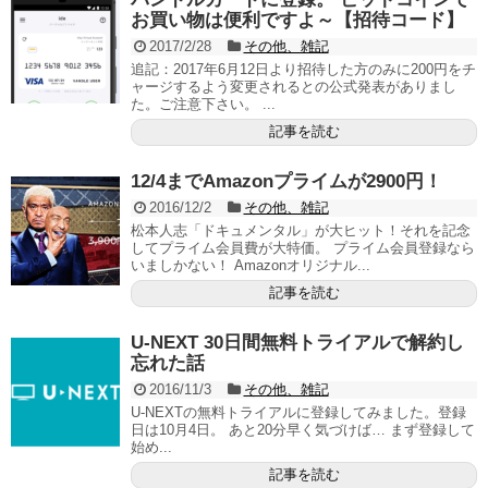
お買い物は便利ですよ～【招待コード】
2017/2/28
その他、雑記
追記：2017年6月12日より招待した方のみに200円をチ
ャージするよう変更されるとの公式発表がありまし
た。ご注意下さい。 ...
記事を読む
12/4までAmazonプライムが2900円！
2016/12/2
その他、雑記
松本人志「ドキュメンタル」が大ヒット！それを記念
してプライム会員費が大特価。 プライム会員登録なら
いましかない！ Amazonオリジナル...
記事を読む
U-NEXT 30日間無料トライアルで解約し
忘れた話
2016/11/3
その他、雑記
U-NEXTの無料トライアルに登録してみました。登録
日は10月4日。 あと20分早く気づけば… まず登録して
始め...
記事を読む