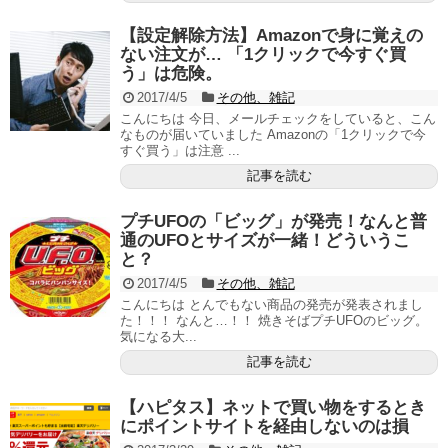
【設定解除方法】Amazonで身に覚えの
ない注文が… 「1クリックで今すぐ買
う」は危険。
2017/4/5
その他、雑記
こんにちは 今日、メールチェックをしていると、こん
なものが届いていました Amazonの「1クリックで今
すぐ買う」は注意 ...
記事を読む
プチUFOの「ビッグ」が発売！なんと普
通のUFOとサイズが一緒！どういうこ
と？
2017/4/5
その他、雑記
こんにちは とんでもない商品の発売が発表されまし
た！！！ なんと…！！ 焼きそばプチUFOのビッグ。
気になる大...
記事を読む
【ハピタス】ネットで買い物をするとき
にポイントサイトを経由しないのは損