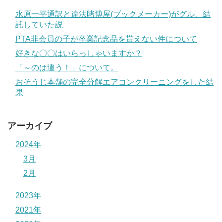
水原一平通訳と違法賭博屋(ブックメーカー)がグル、結
託していた説
PTA非会員の子が卒業記念品を貰えない件について
好きな〇〇はいらっしゃいますか？
「～のは違う！」について。
おそうじ本舗の完全分解エアコンクリーニングをした結
果
アーカイブ
2024年
3月
2月
2023年
2021年