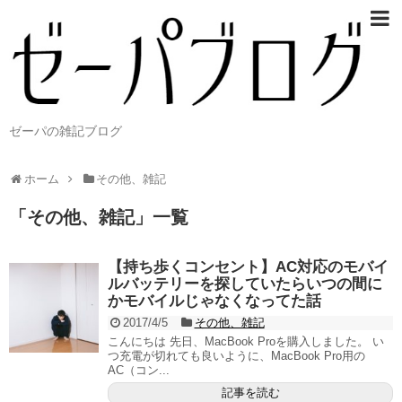
ゼーパの雑記ブログ
ホーム
その他、雑記
「
その他、雑記
」
一覧
【持ち歩くコンセント】AC対応のモバイ
ルバッテリーを探していたらいつの間に
かモバイルじゃなくなってた話
2017/4/5
その他、雑記
こんにちは 先日、MacBook Proを購入しました。 い
つ充電が切れても良いように、MacBook Pro用の
AC（コン...
記事を読む